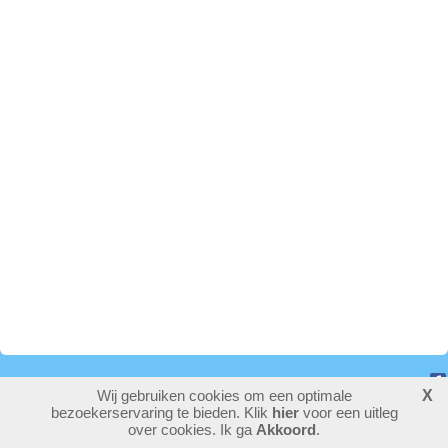
Wij gebruiken cookies om een optimale
X
775443
bezoekers - 1 online
bezoekerservaring te bieden. Klik
hier
voor een uitleg
login
over cookies. Ik ga
Akkoord
.
laatste wijziging: 26-02-2026
website maken