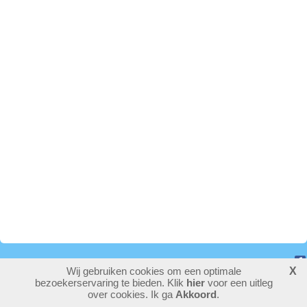
Wij gebruiken cookies om een optimale
X
775429
bezoekers - 2 online
bezoekerservaring te bieden. Klik
hier
voor een uitleg
login
over cookies. Ik ga
Akkoord
.
laatste wijziging: 26-02-2026
website maken