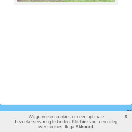
Wij gebruiken cookies om een optimale
X
775588
bezoekers - 1 online
bezoekerservaring te bieden. Klik
hier
voor een uitleg
login
over cookies. Ik ga
Akkoord
.
laatste wijziging: 26-02-2026
website maken